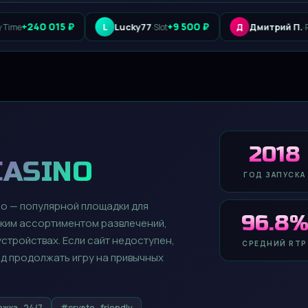
0 015 ₽
+9 500 ₽
+67 
Lucky77
Дмитрий П.
L
·
Slot
Д
·
Plinko
2018
CASINO
ГОД ЗАПУСКА
о — популярной площадки для
96.8
оким ассортиментом развлечений,
стройствах. Если сайт недоступен,
СРЕДНИЙ RTP
д продолжать игру на привычных
ржка_24/7
#crypto_friendly