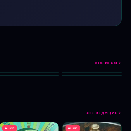
ВСЕ ИГРЫ
Divine Divas
Dreamshock
TOP
Big Win x25
Fab Farm
PLAY’N GO
NETENT
NETENT
PLAY’N GO
ВСЕ ВЕДУЩИЕ
LIVE
LIVE