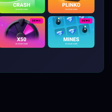
DEMO
DEMO