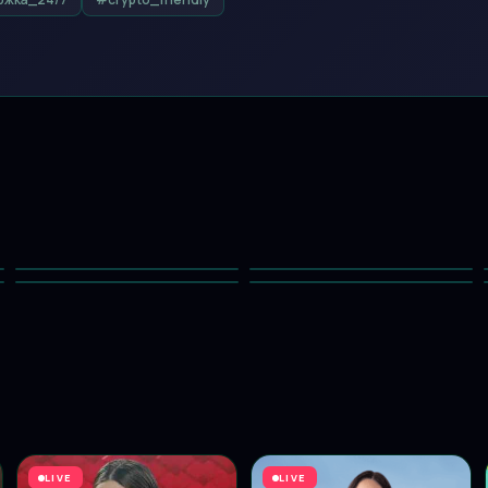
Diamond of Jungle
Aztec Clusters
NEW
Fruit Machine
Capymania Yellow
HOT
NETENT
PRAGMATIC PLAY
MICROGAMING
PRAGMATIC PLAY
LIVE
LIVE