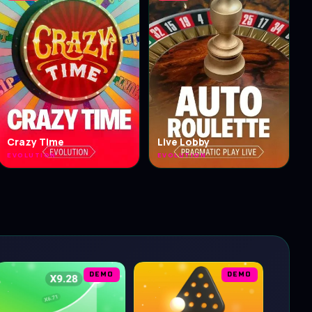
D
Crazy Time
Live Lobby
EVOLUTION
EVOLUTION
DEMO
DEMO