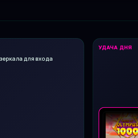
УДАЧА ДНЯ
зеркала для входа