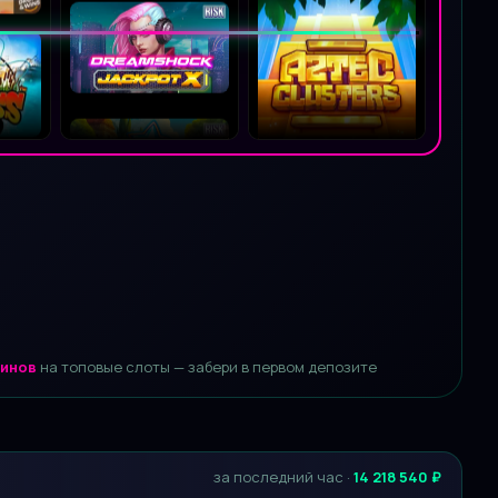
пинов
на топовые слоты — забери в первом депозите
за последний час ·
14 218 540 ₽