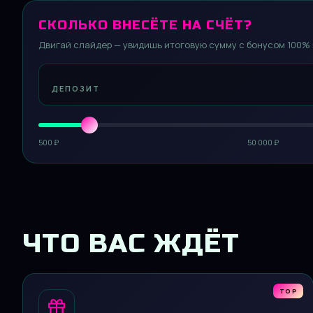
СКОЛЬКО ВНЕСЁТЕ НА СЧЁТ?
Двигай слайдер — увидишь итоговую сумму с бонусом 100%
ДЕПОЗИТ
500 ₽
50 000 ₽
ЧТО ВАС ЖДЁТ
TOP