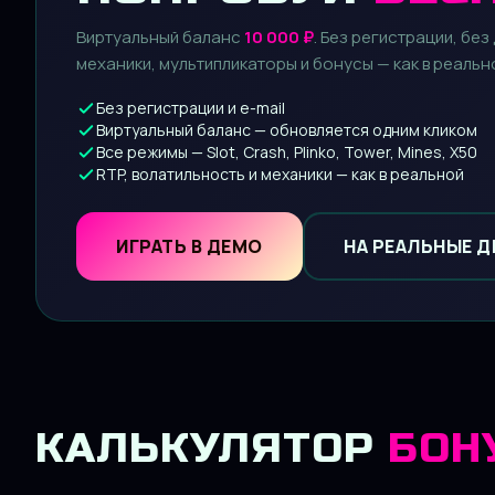
Виртуальный баланс
10 000 ₽
. Без регистрации, без
механики, мультипликаторы и бонусы — как в реально
Без регистрации и e-mail
Виртуальный баланс — обновляется одним кликом
Все режимы — Slot, Crash, Plinko, Tower, Mines, X50
RTP, волатильность и механики — как в реальной
ИГРАТЬ В ДЕМО
НА РЕАЛЬНЫЕ Д
КАЛЬКУЛЯТОР
БОН