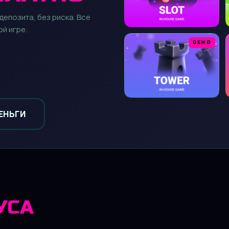
 депозита, без риска. Все
й игре.
DEMO
ЕНЬГИ
УСА